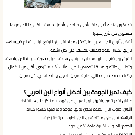
قد يكون عندك أغلى دلة وأحلى فناجين وأجمل جلسة… لكن إذا البن مو على
مستوى كل شي يضيع!
أفضل أنواع البن العربي ما يتحمّل مجاملة يا إنها ترفع الراس قدام ضيوفك…
يا إنها تكسر المود وتخليك تتحسف على كل رشفة.
الفرق بين فنجان عابر وفنجان ما ينسى هو تفاصيل صغيرة .. ريحة البن ولمعته
وتجانس حبّاته ولمسة التحميص الص… وأنت أكيد ما ترضى بأقل من الكمال…
وهنا محمصة جراف اللي صارت عنوان الذوق والأصالة في كل فنجان.
كيف تميز الجودة بين أفضل أنواع البن العربي؟
عشان تقدر تتميز وتفرق البن العربي عن غيره لازم تركز على هالنقاط:
اللون
: حبوب البن الجيدة يكون لونها موحد وما فيها كسور كثيرة.
الرائحة
: قبل حتى ما تتحمّص، البن الطيب له رائحة زكية.
الحجم
: الحبوب الكبيرة عادةً تكون أجود.
التحميص
: ما يكون زيادة عن اللزوم ولا ناقص.