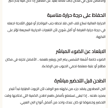
والأفضل تخزن في مكان جاف تمامًا بعيد عن المطبخ إذا كان فيه بخار كثير.
الحفاظ على درجة حرارة مناسبة
الحرارة العالية تسرّع تلف البن فلا تحطه جنب البوتاجاز أو فوق الثلاجة اجعله
في درجة حرارة الغرفة أو أقل شوي لأن التغيرات الحرارية السريعة تؤثر على
النكهة.
الابتعاد عن الضوء المباشر
الضوء خاصة أشعة الشمس يضر البن ويغير طعمه .. الأفضل تخزنه في مكان
مظلم أو علبة معتمة تحمي الحبوب من الإضاءة.
الطحن قبل التحضير مباشرة
البن المطحون يفقد جزء من نكهته مع الوقت لأن الزيوت الطيارة تبدأ تتبخر
بمجرد طحنه .. إذا تبغى تستمتع بأفضل طعم اطحن الكمية اللي تحتاجها وقت
التحضير وخصوصًا لو كان عندك واحد من أفضل أنواع البن العربي.