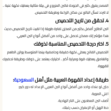
المصدر يفرق كثير في الجودة فالبن المزروع في بيئة مثالية يعطيك نكهة غنية ..
لا تتردد تسأل البائع عن مكان الزراعة وطريقة التحميص.
4. تحقق من تاريخ التحميص
البن الطازج أفضل بكثير من المخزن لفترة طويلة إذا لقيت تاريخ التحميص حديث
هذا مؤشر إنك ممكن تحصل على واحد من أفضل أنواع البن العربي.
5. اختر درجة التحميص المناسبة لذوقك
التحميص الفاتح يعطي نكهة خفيفة وحامضية بينما المتوسط يوازن الطعم
والغامق يعطيك قوة ومرارة أكبر .. اختيارك يعتمد على ذوقك وطريقة تحضيرك
للقهوة.
طريقة إعداد القهوة العربية مثل أهل
السعودية
:
حتى لو عندك واحد من أفضل أنواع البن العربي الإعداد له دور كبير:
اغلي الموية.
أضف البن المطحون على النار الهادية.
حط الهيل أو الزعفران حسب رغبتك.