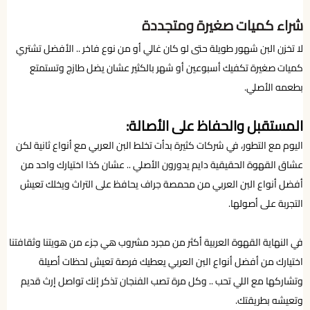
شراء كميات صغيرة ومتجددة
لا تخزن البن شهور طويلة حتى لو كان غالي أو من نوع فاخر .. الأفضل تشتري
كميات صغيرة تكفيك أسبوعين أو شهر بالكثير عشان يضل طازج وتستمتع
بطعمه الأصلي.
المستقبل والحفاظ على الأصالة:
اليوم مع التطور، في شركات كثيرة بدأت تخلط البن العربي مع أنواع ثانية لكن
عشاق القهوة الحقيقية دايم يدورون الأصلي .. عشان كذا اختيارك واحد من
أفضل أنواع البن العربي من محمصة جراف يحافظ على التراث ويخلك تعيش
التجربة على أصولها.
في النهاية القهوة العربية أكثر من مجرد مشروب هي جزء من هويتنا وثقافتنا
اختيارك من أفضل أنواع البن العربي يعطيك فرصة تعيش لحظات أصيلة
وتشاركها مع اللي تحب .. وكل مرة تصب الفنجان تذكر إنك تواصل إرث قديم
وتعيشه بطريقتك.