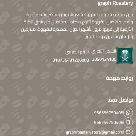
graph Roastery
نحن محمصة جراف القهوة شغفنا، نوفر ونحضر ونقدم أجود
وأفخر محاصيل القهوة تتنوع مصادر المحاصيل من شرق الكرة
الأرضية إلى غربها مروراً بأشهر الدول المصدرة للقهوة، ملتزمين
بالإتقان ساعين دوماً للتميز
السجل التجاري
الرقم الضريبي
2050124100
310736481200003
روابط مهمة
تواصل معنا
+966556750408
+966556750408
graphroasterystore@gmail.com