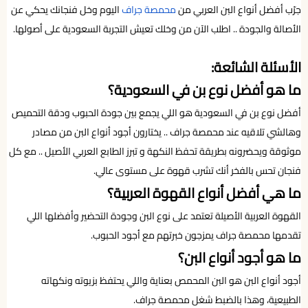
جرّب أفضل أنواع البن العربي من
محمصة جراف
اليوم وخل فنجانك يحكي عن
الأصالة والجودة .. اطلب الآن من وخلك تعيش التجربة السعودية على أصولها.
الأسئلة الشائعة:
ما هو أفضل نوع بن في السعودية؟
أفضل نوع بن في السعودية هو اللي يجمع بين جودة الحبوب ودقة التحميص
وهالشي تلاقيه عند محمصة جراف .. يختارون أجود أنواع البن من مصادر
موثوقة ويحضرونه بطريقة تحفظ النكهة و تبرز الطابع العربي الأصيل .. مع كل
فنجان تحس بالفخر أنك تشرب قهوة على مستوى عالي.
ما هي أفضل أنواع القهوة العربية؟
القهوة العربية الأصيلة تعتمد على نوع البن وجودة التحضير وأفضلها اللي
تقدمها محمصة جراف يمزجون خبرتهم مع أجود الحبوب.
ما هو أجود أنواع البن؟
أجود أنواع البن هو البن المحمص بعناية واللي يحتفظ بزيوته ونكهاته
الطبيعية، وهذا بالضبط شغل محمصة جراف.