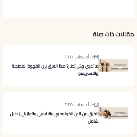
مقالات ذات صلة
١٧ أغسطس ٢٠٢٥
ما تدري وش تختار؟ هذا الفرق بين القهوة المختصة
والاسبريسو
١٣ أغسطس ٢٠٢٥
الفرق بين البن الكولومبي والاثيوبي والبرازيلي | دليل
شامل