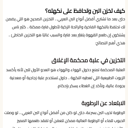
كيف تخزن البن وتحافظ على نكهته؟
حتى بعد ما تشتري أفضل أنواع البن العربي .. التخزين الصحيح هو اللي يضمن
لك تحتفظ بالنكهة الفاخرة والرائحة الزكية لأطول فترة ممكنة .. كثير ناس
يشتكون إن طعم القهوة يتغيّر بعد فترة والسبب غالبًا هو التخزين الخاطئ ..
هذي أهم النصائح:
التخزين في علبة محكمة الإغلاق
العلبة المحكمة تمنع دخول الهواء والهواء هو العدو الأول للبن لأنه يأكسد
الزيوت الطبيعية اللي تعطيه النكهة .. حاول تستخدم علبة زجاجية أو معدنية
بجودة عالية، وتأكد إن الغطاء يسكر بإحكام.
الابتعاد عن الرطوبة
الرطوبة تخرب البن بسرعة، حتى لو كان من أفضل أنواع البن العربي .. لو وصلت
الحبوب للماء أو الرطوبة العالية ممكن تتعفن أو تفقد طعمها المميز