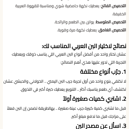
التحميص الفاتح
: يعطيك نكهة حامضية شوي ومناسبة للقهوة العربية
الخفيفة.
التحميص المتوسط
: يوازن بين الطعم والرائحة.
التحميص الغامق
: يعطيك نكهة مرة وقوية.
نصائح لاختيار البن العربي المناسب لك:
عشان تختار واحد من أفضل أنواع البن العربي اللي يناسب ذوقك ويعطيك
التجربة اللي تدور عليها هذي أهم النصائح:
1. جرّب أنواع مختلفة
لا تكتفي بنوع واحد من أول تجربة جرب البن اليمني .. الخولاني والحبشي عشان
تكتشف أي طعم يناسبك أكثر .. التنويع يعطيك خبرة أكبر في التذوق.
2. اشتري كميات صغيرة أولاً
قبل ما تشتري كمية كبيرة جرب عينة صغيرة .. بهالطريقة تضمن إن البن فعلاً
على مزاجك قبل ما تدفع مبلغ أكبر.
3. اسأل عن مصدر البن