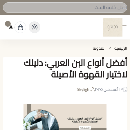
٠
٠
graph Roastery
الرئيسية
المدونة
أفضل أنواع البن العربي: دليلك
لاختيار القهوة الأصيلة
١٣ أغسطس ٢٠٢٥
Skylight