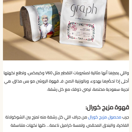
واللي يميزها أنها مثالية لمشروبات التقطير مثل V60 وكيمكس، وتطلع نكهتها
أحلى إذا تحضّرها بهدوء، وبالوزنية الصح، فـ قهوة الروشن مو بس مذاق، هي
تجربة سعودية مختصة، ترضي ذوقك مع كل رشفة.
قهوة مزيج كورال:
جرب
محصول مزيج كورال
من جراف اللي كل رشفة منه تمزج بين الشوكولاتة
الفاخرة، والبندق المحمّص، ولمسة كراميل ناعمة… كلها نكهات متناسقة