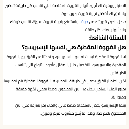
الاختيار ووفرت لك أجود أنواع القهوة المختصة، اللي تناسب كل طريقة تحضير،
وتحقق لك أفضل تجربة قهوة بدون حيرة.
حصل الحين قهوتك من
جراف
واستمتع بتجربة قهوة مميزة، تناسب ذوقك
وتبدأ بها يومك بكل طاقة.
الأسئلة الشائعة:
هل القهوة المقطرة هي نفسها الإسبريسو؟
لا، القهوة المقطرة ليست نفسها الإسبريسو، و تحدثنا عن الفرق بين القهوة
المقطرة والاسبريسو بالتفصيل خلال المقال وأجود الأنواع اللي تناسب
الطريقتين
لكن باختصار الفرق يكمن في طريقة التحضير، فـ القهوة المقطرة يتم تحضيرها
بمرور الماء الساخن ببطء عبر البن المطحون، وهذا يعطي نكهة خفيفة
ومتوازنة.
بينما الإسبريسو يُحضر باستخدام ضغط عالي والماء يمر بسرعة على البن
المطحون ناعم جدًا، وهذا ما يُنتج مشروب مركز وقوي.