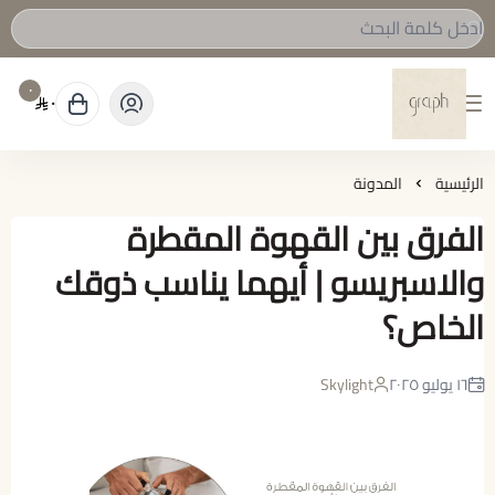
٠
٠
graph Roastery
الرئيسية
المدونة
الفرق بين القهوة المقطرة
والاسبريسو | أيهما يناسب ذوقك
الخاص؟
١٦ يوليو ٢٠٢٥
Skylight