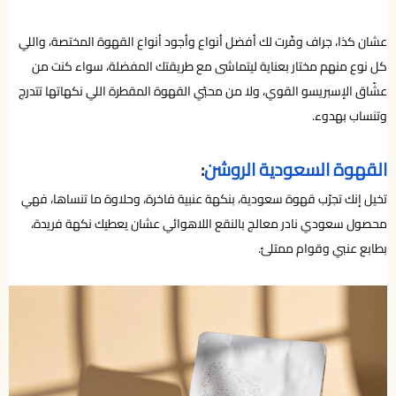
عشان كذا، جراف وفّرت لك أفضل أنواع وأجود أنواع القهوة المختصة، واللي
كل نوع منهم مختار بعناية ليتماشى مع طريقتك المفضلة، سواء كنت من
عشّاق الإسبريسو القوي، ولا من محبّي القهوة المقطرة اللي نكهاتها تتدرج
وتنساب بهدوء.
القهوة السعودية الروشن
:
تخيل إنك تجرّب قهوة سعودية، بنكهة عنبية فاخرة، وحلاوة ما تنساها، فهي
محصول سعودي نادر معالج بالنقع اللاهوائي عشان يعطيك نكهة فريدة،
بطابع عنبي وقوام ممتلئ.