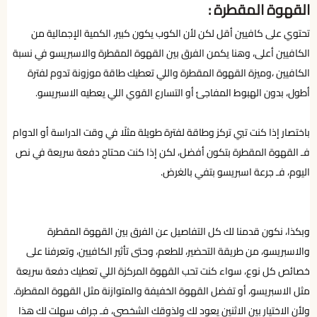
القهوة المقطرة :
تحتوي على كافيين أقل لكن لأن الكوب يكون كبير، الكمية الإجمالية من
الكافيين أعلى، وهنا يكمن الفرق بين القهوة المقطرة والاسبريسو في نسبة
الكافيين ،وميزة القهوة المقطرة واللي تعطيك طاقة موزونة تدوم لفترة
أطول، بدون الهبوط المفاجئ أو التسارع القوي اللي يعطيه الاسبريسو.
باختصار إذا كنت تبي تركز وطاقة لفترة طويلة مثلًا في وقت الدراسة أو الدوام
فـ القهوة المقطرة بتكون أفضل، لكن إذا كنت محتاج دفعة سريعة في نص
اليوم، فـ جرعة اسبريسو بتفي بالغرض.
وبكذا، نكون قدمنا لك كل التفاصيل عن الفرق بين القهوة المقطرة
والاسبريسو، من طريقة التحضير، للطعم، وحتى تأثير الكافيين، وتعرفنا على
خصائص كل نوع، سواء كنت تحب القهوة المركزة اللي تعطيك دفعة سريعة
مثل الاسبريسو، أو تفضل القهوة الخفيفة والمتوازنة مثل القهوة المقطرة.
ولأن الاختيار بين الاثنين يعود لك ولذوقك الشخصي، فـ جراف سهلت لك هذا