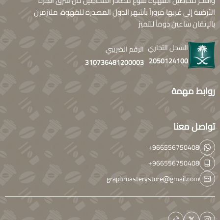
وأفخر محاصيل القهوة تتنوع مصادر المحاصيل من شرق الكرة
الأرضية إلى غربها مروراً بأشهر الدول المصدرة للقهوة، ملتزمين
بالإتقان ساعين دوماً للتميز
السجل التجاري
الرقم الضريبي
2050124100
310736481200003
روابط مهمة
تواصل معنا
+966556750408
+966556750408
graphroasterystore@gmail.com