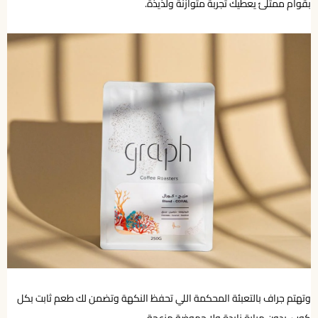
بقوام ممتلئ يعطيك تجربة متوازنة ولذيذة.
وتهتم جراف بالتعبئة المحكمة اللي تحفظ النكهة وتضمن لك طعم ثابت بكل
كوب، بدون مرارة زايدة ولا حموضة مزعجة.