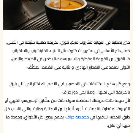
حتى يعطينا في النهاية مشروب مركز، قوي، بكريمة ذهبية كثيفة في الأعلى،
كما يعتبر الأساس في مشروبات كثيرة مثل اللاتيه، الكابتشينو، والماكياتو.
فـ الفرق بين القهوة المقطرة والاسبريسو هنا يكمن في الضغط والزمن،
الأولى تعتمد على التقطير الهادئ، والثانية على الضغط المكثّف.
ومع كل هذي الاختلافات في التحضير، يبقى الأهم إنك تختار البن اللي يليق
بالطريقة اللي تحبها… وهنا يجي دور جراف.
لأن مهما كانت طريقتك المفضلة سواء كنت من عشّاق الإسبريسو القوي أو
القهوة المقطرة الناعمة، فـ أجود أنواع البن المختارة بعناية، واللي تناسب كل
طرق التحضير، تلاقيها في
محمصة جراف
، بطعم يرضي كل الأذواق، وجودة ما
فيها أي تنازل.