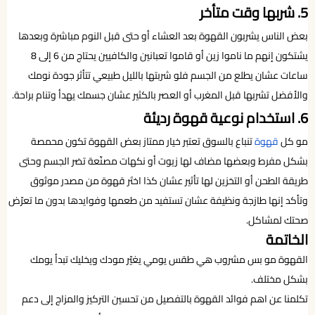
5. شربها وقت متأخر
بعض الناس يشربون القهوة بعد العشاء أو حتى قبل النوم مباشرة وبعدها
يشتكون إنهم ما ناموا زين أو قاموا تعبانين والكافيين يحتاج من 6 إلى 8
ساعات عشان يطلع من الجسم فلو شربتها بالليل طبيعي تتأثر جودة نومك
والأفضل تشربها قبل المغرب أو العصر بالكثير عشان جسمك يهدأ وتنام براحة.
6. استخدام نوعية قهوة رديئة
مو كل
قهوة
تنباع بالسوق تعتبر خيار ممتاز بعض القهوة تكون محمصة
بشكل مفرط وبعضها مضاف لها زيوت أو نكهات مصنّعة تضر الجسم وحتى
طريقة الطحن أو التخزين لها تأثير عشان كذا اختَر قهوة من مصدر موثوق
وتأكد إنها طازجة ونظيفة عشان تستفيد من طعمها وفوايدها بدون ما تعرّض
صحتك لمشاكل.
الخاتمة
القهوة مو بس مشروب هي طقس يومي يغيّر مودك ويخليك تبدأ يومك
بشكل مختلف.
تكلمنا عن اهم فوائد القهوة بالتفصيل من تحسين التركيز والمزاج إلى دعم