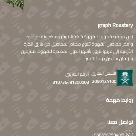
graph Roastery
نحن محمصة جراف القهوة شغفنا، نوفر ونحضر ونقدم أجود
وأفخر محاصيل القهوة تتنوع مصادر المحاصيل من شرق الكرة
الأرضية إلى غربها مروراً بأشهر الدول المصدرة للقهوة، ملتزمين
بالإتقان ساعين دوماً للتميز
السجل التجاري
الرقم الضريبي
2050124100
310736481200003
روابط مهمة
تواصل معنا
+966556750408