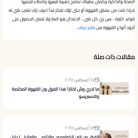
الصحة والذاكرة وكمان عطيناك نصايح ذهبية تتبعها وأخطاء تتجنبها.
فـإذا كنت من عشاق القهوة أو حتى توّك تفكر تبدأ اعرف إنك تشرب شي له
فوايد كثيرة .. بس زي كل شي... الاعتدال هو السرّ ولا تنسى الحصول على
أجود أنواع القهوة من
متجر جراف
.
مقالات ذات صلة
١٧ أغسطس ٢٠٢٥
ما تدري وش تختار؟ هذا الفرق بين القهوة المختصة
والاسبريسو
١٣ أغسطس ٢٠٢٥
الفرق بين البن الكولومبي والاثيوبي والبرازيلي | دليل