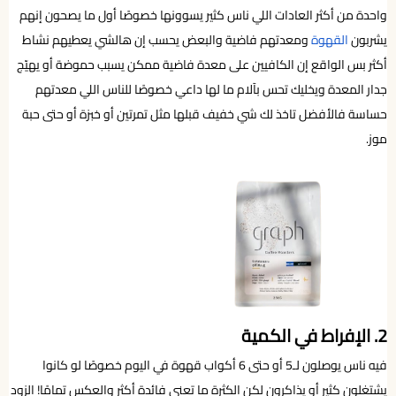
واحدة من أكثر العادات اللي ناس كثير يسوونها خصوصًا أول ما يصحون إنهم
يشربون
القهوة
ومعدتهم فاضية والبعض يحسب إن هالشي يعطيهم نشاط
أكثر بس الواقع إن الكافيين على معدة فاضية ممكن يسبب حموضة أو يهيّج
جدار المعدة ويخليك تحس بآلام ما لها داعي خصوصًا للناس اللي معدتهم
حساسة فالأفضل تاخذ لك شي خفيف قبلها مثل تمرتين أو خبزة أو حتى حبة
موز.
2. الإفراط في الكمية
فيه ناس يوصلون لـ5 أو حتى 6 أكواب قهوة في اليوم خصوصًا لو كانوا
يشتغلون كثير أو يذاكرون لكن الكثرة ما تعني فائدة أكثر والعكس تمامًا! الزود