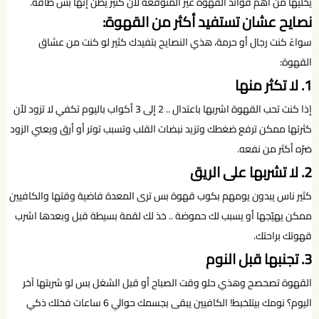
يخليها من اهم فوائد القهوة غير المتوقعة لأن كثير يظن إنها بس طاقة.
نصايح عشان تستفيد أكثر من القهوة:
سواءً كنت رجال أو حرمة، هذي النصايح بتفيدك كثير لو كنت من عشاق
القهوة:
1. لا تكثر منها
إذا كنت تحب القهوة اشربها باعتدال .. 2 إلى 3 أكواب باليوم تكفي لا تزود لأن
كثرتها ممكن ترفع ضغطك وتزيد نبضات القلب وتسبب توتر أو أرق ويعني الزود
ضرّه أكثر من نفعه.
2. لا تشربها على الريق
كثير ناس يبدون يومهم بكوب قهوة بس ترى المعدة فاضية وقتها والكافيين
ممكن يهيّجها أو يسبب لك حموضة .. خذ لك لقمة بسيطة قبل وبعدها اشرب
قهوتك براحتك.
3. تجنبها قبل النوم
القهوة تصحصح وهذي حلو وقت الصباح أو قبل الشغل بس لو شربتها آخر
اليوم؟ نومك بيتلخبط! الكافيين يبقى بجسمك حوالي 6 ساعات فخلك ذكي