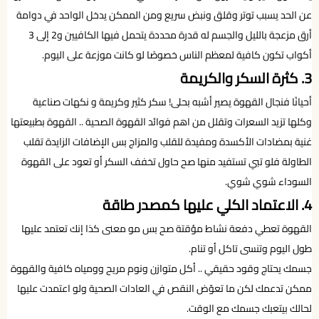
عن الحد يسبب توتر وقلق ونبض سريع ومن الممكن يدخل الواحد في دوامة
أرق مزعجة بالليل والجسم له قدرة محددة يتحمل فيها الكافيين و2 إلى 3
أكواب تكون كافية لمعظم الناس خصوصًا لو كانت موزعة على اليوم.
3. كثرة السكر والكريمة
أحيانًا فنجال القهوة يصير أشبه بحلى! سكر كثير وكريمة و نكهات صناعية
وكلها تزيد السعرات وتقلل من اهم فوائد القهوة الصحية .. القهوة بطبيعتها
غنية بمضادات الأكسدة ومفيدة للقلب والمزاج بس الإضافات الزايدة تقلب
الطاولة فلو تبي تستفيد منها صح حاول تخفف السكر أو تعود على القهوة
السوداء شوي شوي.
4. الاعتماد الكلي عليها كمصدر طاقة
القهوة تعطي دفعة نشاط مؤقتة صح بس مو معنى كذا إنك تعتمد عليها
طول اليوم وتنسى تاكل أو تنام.
جسمك يحتاج وقود حقيقي .. أكل متوازن ونوم مريح وومياه كافية والقهوة
ممكن تدعمك لكن ما تعوّض النقص في العادات الصحية ولو اعتمدت عليها
لحالك بيتعبك جسمك مع الوقت.