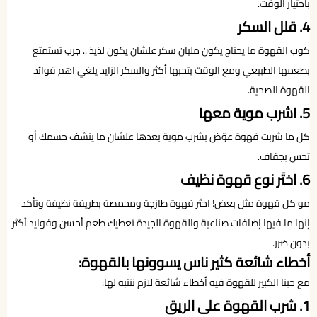
باختيار الوقت.
4. قلل السكر
كوب القهوة ما يحتاج يكون مليان سكر علشان يكون لذيذ .. جرب تستمتع
بطعمها الطبيعي ومع الوقت بتحبها أكثر والسكر الزايد يلغي اهم فوائد
القهوة الصحية.
5. اشرب موية معها
كل ما شربت قهوة عوّض بشرب موية بعدها علشان ما ينشف جسمك أو
تحس بجفاف.
6. اختَر نوع قهوة نظيف
مو كل قهوة مثل بعض! اختَر قهوة طازجة ومحمصة بطريقة نظيفة وتأكد
إنها ما فيها إضافات صناعية والقهوة الجيدة تعطيك طعم أحسن وفوايد أكثر
بدون ضرر.
أخطاء شائعة كثير ناس يسوونها بالقهوة:
مع حبنا الكبير للقهوة فيه أخطاء شائعة لازم ننتبه لها:
1. شرب القهوة على الريق