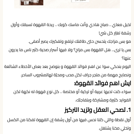
تخيل معاي .. صباح هادي وأنت ماسك كوبك .. ريحة القهوة تسبقك وأول
رشفة تغيّر كل شي!
مو بس مزاجك يتحسن حتى طاقتك ترتفع وتفكيرك يصير أصفى.
بس يا ترى... هل القهوة بس مزاج؟ ولا فيها أسرار صحية كثير ناس ما يدرون
عنها؟
اليوم بنحكي سوا عن اهم فوائد القهوة و بنوضح بعد بعض الأخطاء الشائعة
ونصايح مهمة من متجر جراف لكل محب ومحبّة لهالمشروب الساحر.
ايش اهم فوائد القهوة:
سواء كنت تحبها عربية أو تركية أو مختصة .. كل نوع قهوة له نكهة لكن
الفوايد كثيرة ومشتركة وبتفاجئك.
1. تصحي العقل وتزيد التركيز
أول نقطة واللي كلنا نحس فيها من أول رشفة إن القهوة تفكنا من الكسل
وتخلي مخنا يشتغل.