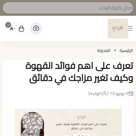
٠
٠
graph Roastery
الرئيسية
المدونة
تعرف على اهم فوائد القهوة
وكيف تغير مزاجك في دقائق
١٢ يونيو ٢٠٢٥
Skylight