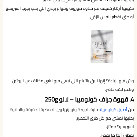
نكهتها أزهار خفيفة مع حلاوة موزونة وقوام يرضي اللي يحب يجرب اسبريسو
أو حتى تقطير بنفس الرُقي.
وش فيها زيادة؟ إنها تليق بالأيام اللي تبغى فيها شي مختلف عن الروتين
وناعم لكنه حاضر.
4. قهوة جراف كولومبيا – لالو 250g
من
أصول كولومبية
عالية الجودة وتوازنها بين الحمضية الخفيفة والحلاوة
يخليها تمشي مع كل طرق التحضير.
اسبريسو؟ ممتاز.
تقطير؟ أبدًا ما تقصّر.