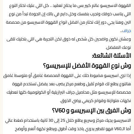
القهوة الاسبريسو عالم كبير بس ما يحتاج تعقيد .. كل اللي عليك تختار النوع
اللي يناسب ذوقك وتجرب بنفسك وخل دايم في بالك إن الجودة تبدأ من نوع
البن وهنا يجي دور إنك تختار من افضل انواع القهوة الاسبريسو من محمصة
جراف
..
وعشان نكون واضحين كل شخص له ذوق لكن التجربة هي اللي بتخليك تلقى
نوعك المفضل.
الأسئلة الشائعة:
وش نوع القهوة الأفضل للإسبريسو؟
إذا تبي اسبريسو مضبوط خلك على القهوة المحمصة غامق أو متوسط غامق
هالنوع يطلع لك قوام ثقيل وطعم مركز يضرب بعد يفضل تستخدم قهوة
مخصصة للإسبريسو مثل محاصيل جراف البرازيلية أو الكولومبية كلها تعطيك
نكهات متوازنة وقوام كريمي يرضي الذوق.
وش الفرق بين الإسبريسو و V60؟
الاسبريسو يجيك مركز وسريع يطلع خلال 25 إلى 30 ثانية باستخدام ضغط عالي
أما الـV60 فهو تقطير يدوي ياخذ وقت أطول ويطلع نكهة أنعم وأوضح