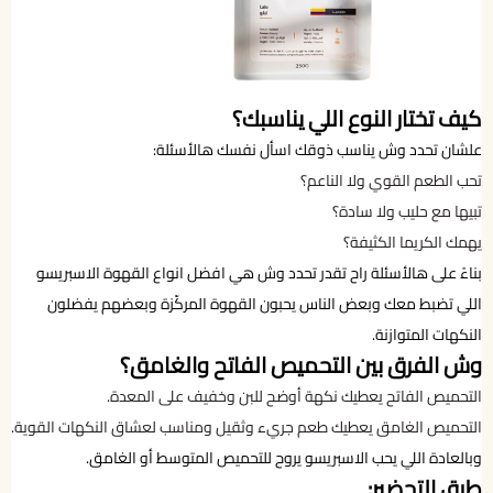
كيف تختار النوع اللي يناسبك؟
علشان تحدد وش يناسب ذوقك اسأل نفسك هالأسئلة:
تحب الطعم القوي ولا الناعم؟
تبيها مع حليب ولا سادة؟
يهمك الكريما الكثيفة؟
بناءً على هالأسئلة راح تقدر تحدد وش هي افضل انواع القهوة الاسبريسو
اللي تضبط معك وبعض الناس يحبون القهوة المركّزة وبعضهم يفضلون
النكهات المتوازنة.
وش الفرق بين التحميص الفاتح والغامق؟
التحميص الفاتح يعطيك نكهة أوضح للبن وخفيف على المعدة.
التحميص الغامق يعطيك طعم جريء وثقيل ومناسب لعشاق النكهات القوية.
وبالعادة اللي يحب الاسبريسو يروح للتحميص المتوسط أو الغامق.
طرق التحضير: