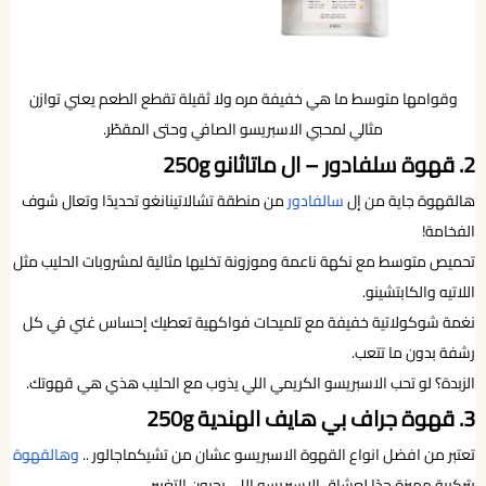
وقوامها متوسط ما هي خفيفة مره ولا ثقيلة تقطع الطعم يعني توازن
مثالي لمحبي الاسبريسو الصافي وحتى المقطّر.
2. قهوة سلفادور – ال ماتاثانو 250g
هالقهوة جاية من إل
سالفادور
من منطقة تشالاتينانغو تحديدًا وتعال شوف
الفخامة!
تحميص متوسط مع نكهة ناعمة وموزونة تخليها مثالية لمشروبات الحليب مثل
اللاتيه والكابتشينو.
نغمة شوكولاتية خفيفة مع تلميحات فواكهية تعطيك إحساس غني في كل
رشفة بدون ما تتعب.
الزبدة؟ لو تحب الاسبريسو الكريمي اللي يذوب مع الحليب هذي هي قهوتك.
3. قهوة جراف بي هايف الهندية 250g
تعتبر من افضل انواع القهوة الاسبريسو عشان من تشيكماجالور ..
وهالقهوة
بتركيبة مميزة جدًا لعشاق الاسبريسو اللي يحبون التغيير.