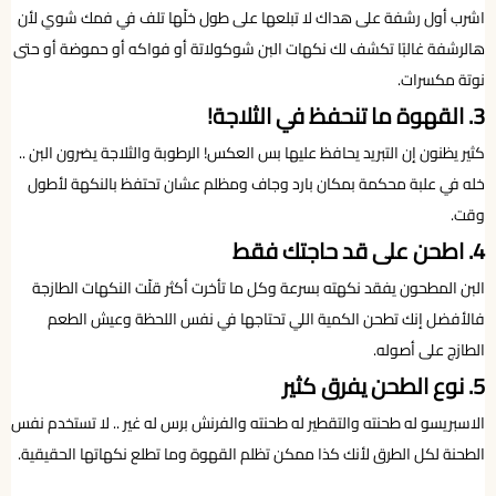
اشرب أول رشفة على هداك لا تبلعها على طول خلّها تلف في فمك شوي لأن
هالرشفة غالبًا تكشف لك نكهات البن شوكولاتة أو فواكه أو حموضة أو حتى
نوتة مكسرات.
3. القهوة ما تنحفظ في الثلاجة!
كثير يظنون إن التبريد يحافظ عليها بس العكس! الرطوبة والثلاجة يضرون البن ..
خله في علبة محكمة بمكان بارد وجاف ومظلم عشان تحتفظ بالنكهة لأطول
وقت.
4. اطحن على قد حاجتك فقط
البن المطحون يفقد نكهته بسرعة وكل ما تأخرت أكثر قلّت النكهات الطازجة
فالأفضل إنك تطحن الكمية اللي تحتاجها في نفس اللحظة وعيش الطعم
الطازج على أصوله.
5. نوع الطحن يفرق كثير
الاسبريسو له طحنته والتقطير له طحنته والفرنش برس له غير .. لا تستخدم نفس
الطحنة لكل الطرق لأنك كذا ممكن تظلم القهوة وما تطلع نكهاتها الحقيقية.