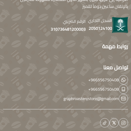
بالإتقان ساعين دوماً للتميز
السجل التجاري
الرقم الضريبي
2050124100
310736481200003
روابط مهمة
تواصل معنا
+966556750408
+966556750408
graphroasterystore@gmail.com