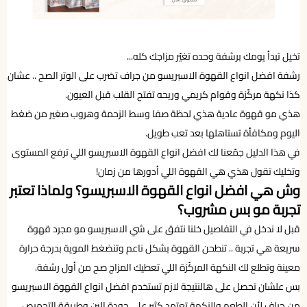
تخيل تبدأ يومك برشفة وحده تغيّر مزاجك كله...
رشفة افضل انواع القهوة الاسبريسو من جراف تضرب على الوتر الصح .. عشان
كذا نكهة مركّزة وقوام كريمي وريحه تفتح القلب قبل العيون.
هذي مو قهوة عادية هذي لحظة صفا وسط الزحمة وهروب صغير من ضغط
اليوم ومكافأة تستاهلها بعد تعب طويل.
في هذا الدليل جمّعنا لك افضل انواع القهوة الاسبريسو اللي ترفع المستوى
وتخليك تقول هذي هي القهوة اللي أدورها من زمان!
وش هي افضل انواع القهوة الاسبريسو؟ ولماذا تعتبر
تجربة مو بس مشروب؟
قبل لا ندخل في التفاصيل خلنا نتفق على شي الاسبريسو مو مجرد قهوة
سريعة هي تجربة .. تنطحن القهوة بشكل ناعم وتنضغط الموية بدرجة حرارة
معينة وتطلع لك النكهة المركّزة اللي تعطيك المزاج صح من أول رشفة.
بس علشان تحصل على هالنتيجة لازم تستخدم افضل انواع القهوة الاسبريسو
من جراف لأن الطعم والنكهة تعتمد كثير على جودة البن وطريقة التحميص.