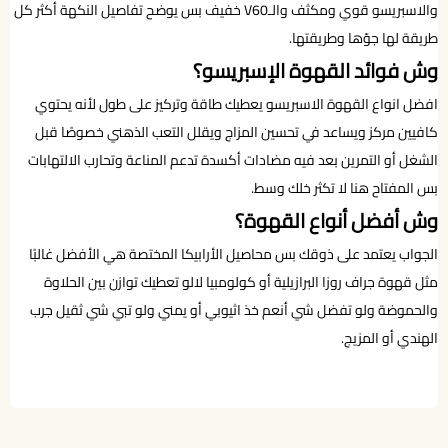
والاسبريسو قوي ومكثف والـV60 خفيف بس يوضح تفاصيل النكهة أكثر كل
طريقة لها جوّها وطريقتها.
وش فوائد القهوة الإسبريسو؟
افضل انواع القهوة الاسبريسو يعطيك طاقة وتركيز على طول لأنه يحتوي
كافيين مركز ويساعد في تحسين المزاج ويقلل التعب الذهني خصوصًا قبل
الشغل أو التمرين بعد فيه مضادات أكسدة تدعم المناعة وتحارب الالتهابات
بس المفتاح هنا لا تكثر خلك وسط.
وش أفضل أنواع القهوة؟
الجواب يعتمد على ذوقك بس محاصيل الأرابيكا المختصة هي الأفضل غالبًا
مثل قهوة جراف روزا البرازيلية أو كولومبيا لالو تعطيك توازن بين الحلاوة
والحموضة ولو تفضل شي أنعم خذ اثيوبي أو يمني ولو تبي شي ثقيل جرب
الهندي أو المزيج.