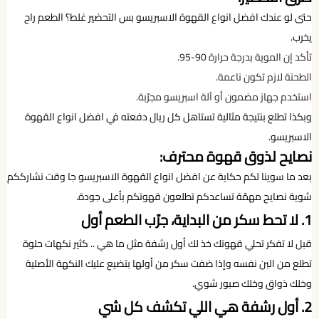
حتى لو عندك افضل انواع القهوة الاسبريسو بس التحضير غلط؟ الطعم راح
يخرب.
تأكد إن الموية بدرجة حرارة 90-95.
الطحنة لازم تكون ناعمة.
استخدم جهاز مضمون أو آلة اسبريسو مجرّبة.
وبكذا تطلع بنتيجة مثالية تستاهل كل ريال دفعته في افضل انواع القهوة
الاسبريسو.
نصايح لذوق قهوة محترف:
بعد ما سوينا لكم حكاية عن افضل انواع القهوة الاسبريسو جا وقت نشارككم
شوية نصايح مهمّة تساعدكم تطلعون قهوتكم بأعلى جودة.
1. لا تحط سكر من البداية، جرّب الطعم أول
قبل لا تفكر تحلي قهوتك خذ لك أول رشفة مثل ما هي .. كثير نكهات حلوة
تطلع من البن نفسه وإذا ضفت سكر من أولها بتضيع عليك النكهة الأصلية
وخلك ذواق وخلك صبور شوي.
2. أول رشفة هي اللي تكشف كل شي