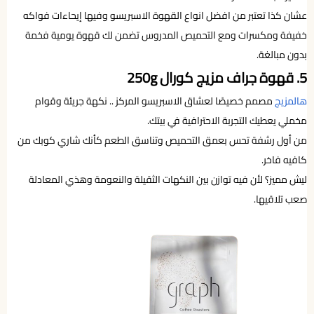
عشان كذا تعتبر من افضل انواع القهوة الاسبريسو وفيها إيحاءات فواكه
خفيفة ومكسرات ومع التحميص المدروس تضمن لك قهوة يومية فخمة
بدون مبالغة.
5. قهوة جراف مزيج كورال 250g
هالمزيج
مصمم خصيصًا لعشاق الاسبريسو المركز .. نكهة جريئة وقوام
مخملي يعطيك التجربة الاحترافية في بيتك.
من أول رشفة تحس بعمق التحميص وتناسق الطعم كأنك شاري كوبك من
كافيه فاخر.
ليش مميز؟ لأن فيه توازن بين النكهات الثقيلة والنعومة وهذي المعادلة
صعب تلاقيها.