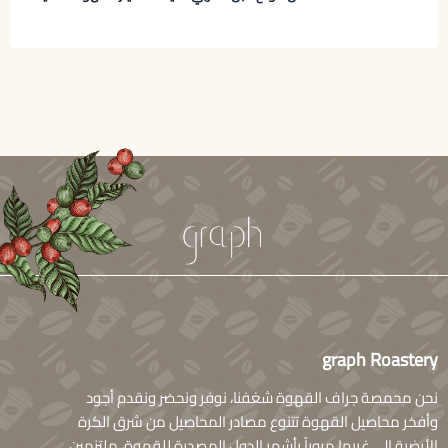
graph Roastery
نحن محمصة جراف القهوة شغفنا، نوفر ونحضر ونقدم أجود
وأفخر محاصيل القهوة تتنوع مصادر المحاصيل من شرق الكرة
الأرضية إلى غربها مروراً بأشهر الدول المصدرة للقهوة، ملتزمين