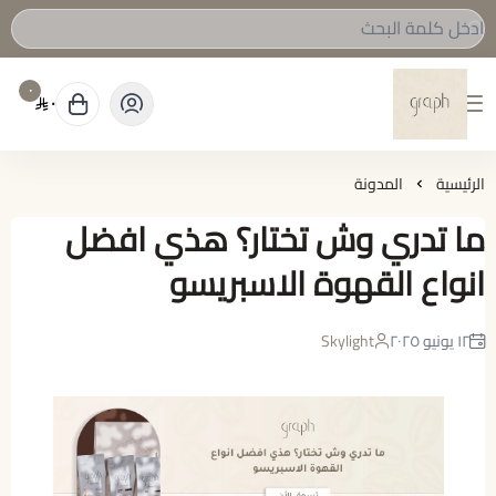
٠
٠
graph Roastery
الرئيسية
المدونة
ما تدري وش تختار؟ هذي افضل
انواع القهوة الاسبريسو
١٢ يونيو ٢٠٢٥
Skylight